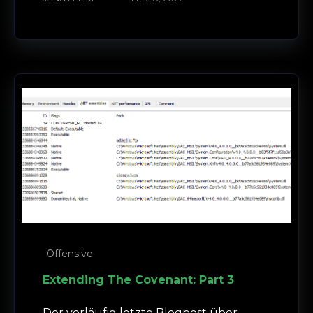
Offensive
Extending The Covenant: Part 3
Der vorläufig letzte Blogpost über